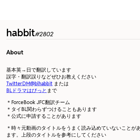
habbit
#
2802
About
基本英→日で翻訳しています
誤字・翻訳誤りなどぜひお教えください
TwitterDM@blhabbit
または
BLドラマはびっと
まで
＊ForceBook JFC翻訳チーム
＊タイBL関わらずつけることもあります
＊公式に申請することがあります
＊時々元動画のタイトルをうまく読み込めていないことが
ます。上段のタイトルを参考にしてください