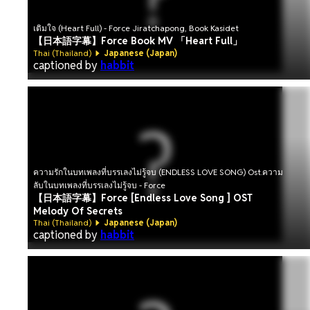
เติมใจ (Heart Full) - Force Jiratchapong, Book Kasidet
【日本語字幕】Force Book MV 「Heart Full」
Thai (Thailand)
Japanese (Japan)
captioned by
habbit
ความรักในบทเพลงที่บรรเลงไม่รู้จบ (ENDLESS LOVE SONG) Ost.ความ
ลับในบทเพลงที่บรรเลงไม่รู้จบ - Force
【日本語字幕】Force [Endless Love Song ] OST
Melody Of Secrets
Thai (Thailand)
Japanese (Japan)
captioned by
habbit