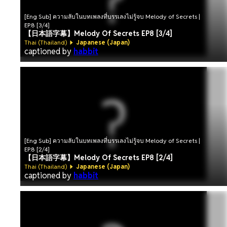
[Eng Sub] ความลับในบทเพลงที่บรรเลงไม่รู้จบ Melody of Secrets |
EP.8 [3/4]
【日本語字幕】Melody Of Secrets EP8 [3/4]
Thai (Thailand)
Japanese (Japan)
captioned by
habbit
[Eng Sub] ความลับในบทเพลงที่บรรเลงไม่รู้จบ Melody of Secrets |
EP.8 [2/4]
【日本語字幕】Melody Of Secrets EP8 [2/4]
Thai (Thailand)
Japanese (Japan)
captioned by
habbit