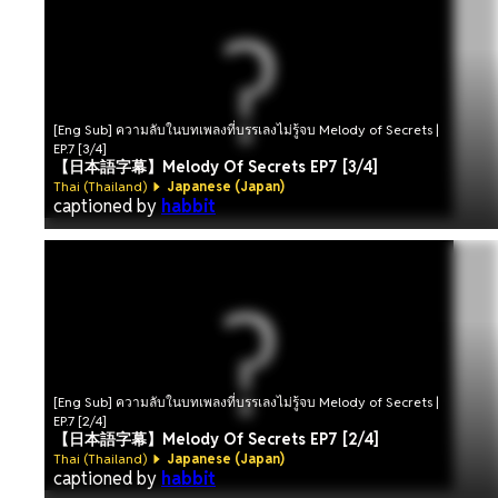
[Eng Sub] ความลับในบทเพลงที่บรรเลงไม่รู้จบ Melody of Secrets |
EP.7 [3/4]
【日本語字幕】Melody Of Secrets EP7 [3/4]
Thai (Thailand)
Japanese (Japan)
captioned by
habbit
[Eng Sub] ความลับในบทเพลงที่บรรเลงไม่รู้จบ Melody of Secrets |
EP.7 [2/4]
【日本語字幕】Melody Of Secrets EP7 [2/4]
Thai (Thailand)
Japanese (Japan)
captioned by
habbit