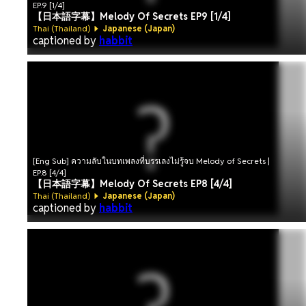
EP.9 [1/4]
【日本語字幕】Melody Of Secrets EP9 [1/4]
Thai (Thailand)
Japanese (Japan)
captioned by
habbit
[Eng Sub] ความลับในบทเพลงที่บรรเลงไม่รู้จบ Melody of Secrets |
EP.8 [4/4]
【日本語字幕】Melody Of Secrets EP8 [4/4]
Thai (Thailand)
Japanese (Japan)
captioned by
habbit