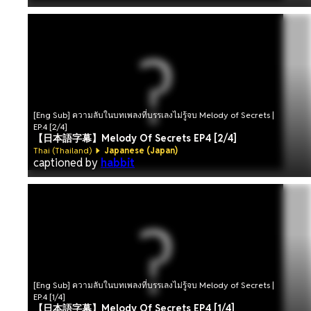
[Eng Sub] ความลับในบทเพลงที่บรรเลงไม่รู้จบ Melody of Secrets |
EP.4 [2/4]
【日本語字幕】Melody Of Secrets EP4 [2/4]
Thai (Thailand)
Japanese (Japan)
captioned by
habbit
[Eng Sub] ความลับในบทเพลงที่บรรเลงไม่รู้จบ Melody of Secrets |
EP.4 [1/4]
【日本語字幕】Melody Of Secrets EP4 [1/4]