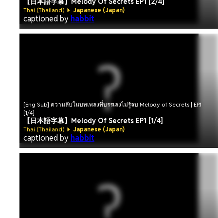
【日本語字幕】Melody Of Secrets EP1 [2/4]
Thai (Thailand)
Japanese (Japan)
captioned by
habbit
[Eng Sub] ความลับในบทเพลงที่บรรเลงไม่รู้จบ Melody of Secrets | EP.1
[1/4]
【日本語字幕】Melody Of Secrets EP1 [1/4]
Thai (Thailand)
Japanese (Japan)
captioned by
habbit