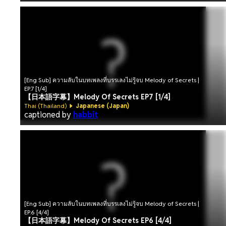
[Eng Sub] ความลับในบทเพลงที่บรรเลงไม่รู้จบ Melody of Secrets |
EP.7 [1/4]
【日本語字幕】Melody Of Secrets EP7 [1/4]
Thai (Thailand)
Japanese (Japan)
captioned by
habbit
[Eng Sub] ความลับในบทเพลงที่บรรเลงไม่รู้จบ Melody of Secrets |
EP.6 [4/4]
【日本語字幕】Melody Of Secrets EP6 [4/4]