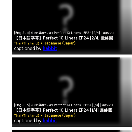
[Eng Sub] สายรหัสเทวดา Perfect 10 Liners | EP.24 [2/4] | ตอนจบ
【日本語字幕】Perfect 10 Liners EP24 [2/4] 最終回
Thai (Thailand)
Japanese (Japan)
captioned by
habbit
[Eng Sub] สายรหัสเทวดา Perfect 10 Liners | EP.24 [1/4] | ตอนจบ
【日本語字幕】Perfect 10 Liners EP24 [1/4] 最終回
Thai (Thailand)
Japanese (Japan)
captioned by
habbit