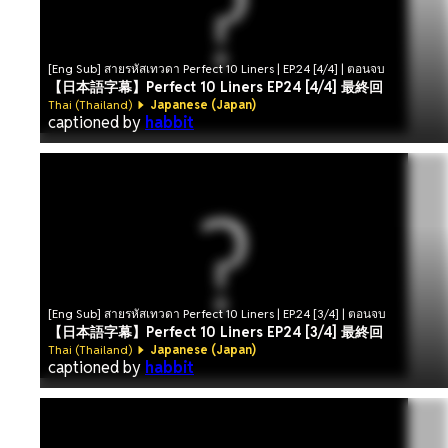
[Eng Sub] สายรหัสเทวดา Perfect 10 Liners | EP.24 [4/4] | ตอนจบ
【日本語字幕】Perfect 10 Liners EP24 [4/4] 最終回
Thai (Thailand)
Japanese (Japan)
captioned by
habbit
[Eng Sub] สายรหัสเทวดา Perfect 10 Liners | EP.24 [3/4] | ตอนจบ
【日本語字幕】Perfect 10 Liners EP24 [3/4] 最終回
Thai (Thailand)
Japanese (Japan)
captioned by
habbit